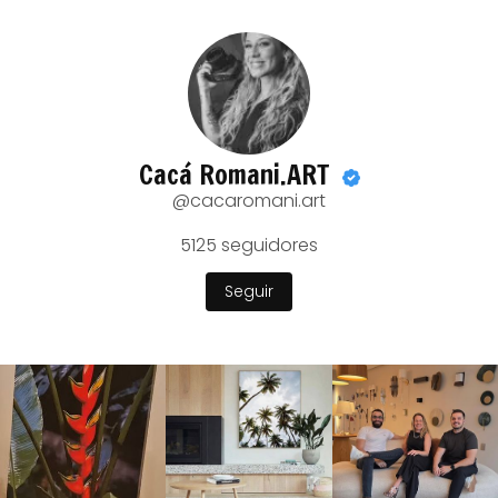
Cacá Romani.ART
@cacaromani.art
5125
seguidores
Seguir