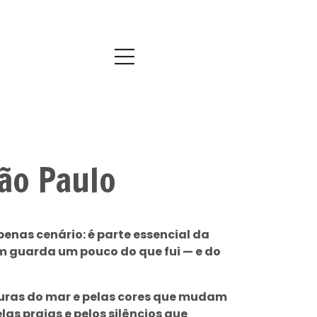
ão Paulo
penas cenário: é parte essencial da
 guarda um pouco do que fui — e do
exturas do mar e pelas cores que mudam
las praias e pelos silêncios que