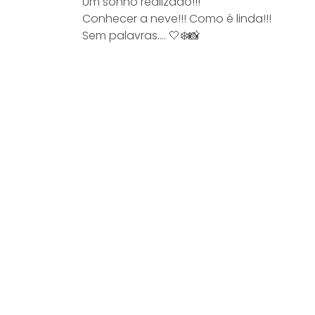
Um sonho realizado!!!
Conhecer a neve!!! Como é linda!!!
Sem palavras.... 🤍❄️📸
Compartilhe:
Comentários