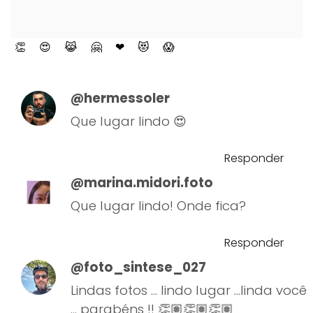
👏
😍
😹
🤗
❤
😻
😱
@hermessoler
Que lugar lindo 😍
Responder
@marina.midori.foto
Que lugar lindo! Onde fica?
Responder
@foto_sintese_027
Lindas fotos ... lindo lugar ...linda você
... parabéns !! 👏🏽👏🏽👏🏽