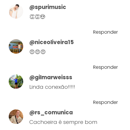
@spurimusic
👏👏😍
Responder
@niceoliveira15
😍😍😍
Responder
@gilmarweisss
Linda conexão!!!!!
Responder
@rs_comunica
Cachoeira é sempre bom